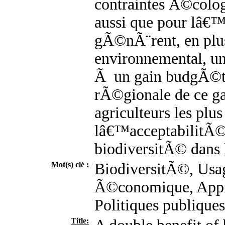
contraintes Ã©colog
aussi que pour lâ€™E
gÃ©nÃ¨rent, en pl
environnemental, u
Ã un gain budgÃ©tai
rÃ©gionale de ce ga
agriculteurs les plu
lâ€™acceptabilitÃ© 
biodiversitÃ© dans l
Mot(s) clé :
BiodiversitÃ©, Usag
Ã©conomique, Appr
Politiques publique
Title: