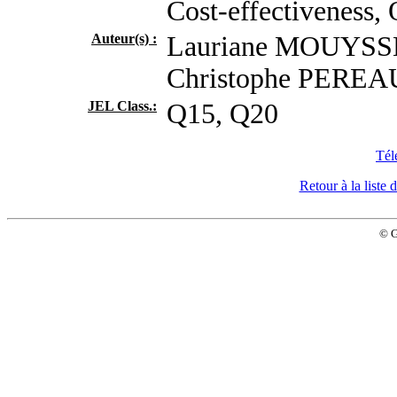
Cost-effectiveness, 
Auteur(s) :
Lauriane MOUYSSE
Christophe PEREA
JEL Class.:
Q15, Q20
Tél
Retour à la list
© 