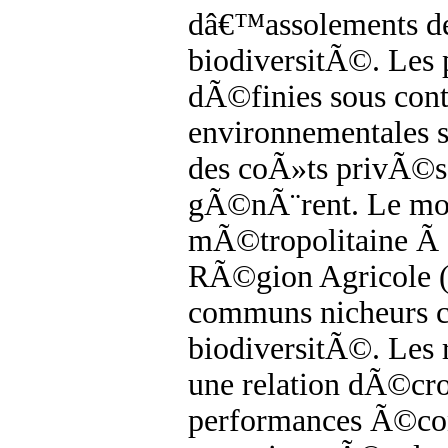
dâ€™assolements des
biodiversitÃ©. Les 
dÃ©finies sous cont
environnementales
des coÃ»ts privÃ©s
gÃ©nÃ¨rent. Le mod
mÃ©tropolitaine Ã 
RÃ©gion Agricole (P
communs nicheurs 
biodiversitÃ©. Les
une relation dÃ©croi
performances Ã©cono