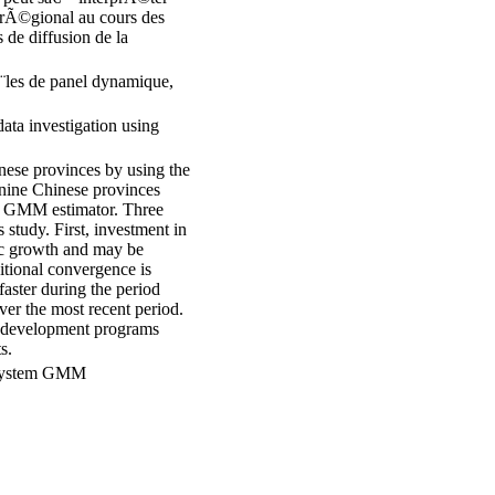
rÃ©gional au cours des
e diffusion de la
¨les de panel dynamique,
ta investigation using
nese provinces by using the
 nine Chinese provinces
em GMM estimator. Three
 study. First, investment in
ic growth and may be
itional convergence is
faster during the period
er the most recent period.
al development programs
s.
, system GMM