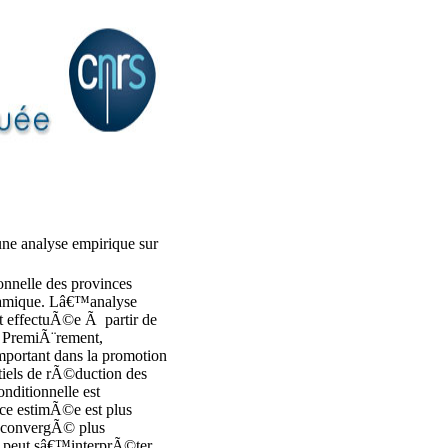
une analyse empirique sur
onnelle des provinces
ynamique. Lâ€™analyse
t effectuÃ©e Ã partir de
. PremiÃ¨rement,
portant dans la promotion
tiels de rÃ©duction des
ditionnelle est
ce estimÃ©e est plus
t convergÃ© plus
t peut sâ€™interprÃ©ter