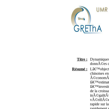
Titre :
Dynamiques 
donnÃ©es d
Résumé :
Lâ€™objectif
chinoises e
Ã©conomÃ©tr
lâ€™estimat
lâ€™investi
de la crois
inÃ©galitÃ©
vÃ©rifiÃ©e 
rapide sur 
rapidement 