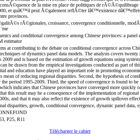
onsÃ©quence de la mise en place de politiques de rÃ©Ã©quilibrage 
0, et quâ€™il peut Ã©galement reflÃ©ter lâ€™existence dâ€™effets d
ntre provinces.
galitÃ©s rÃ©gionales, croissance, convergence conditionnelle, modÃ
¨me
mics and conditional convergence among Chinese provinces: a panel da
 estimator
ms at contributing to the debate on conditional convergence across Chi
 techniques of dynamics panel data models. The analysis covers twenty
o 2009 and is based on the estimation of growth equations using syst
 can be drawn from the empirical investigations conducted as part of this
pital and education have played an important role in promoting econom
s mean of reducing regional disparities. Second, the hypothesis of cond
r the period 1995-2009. Third, the speed of convergence is found to be 
which indicates that Chinese provinces have converged more quickly ov
that this result may be a consequence of the implementation of region
000s, and that it may also reflect the existence of growth spillover effect
onal disparities, growth, conditional convergence, dynamic panel data
BONNEFOND
53, P25, R11
Télécharger le cahier