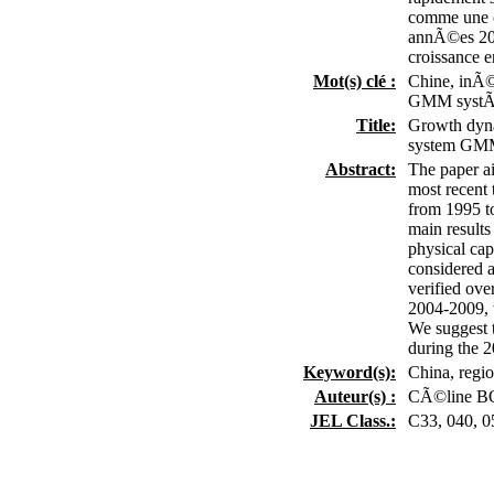
comme une c
annÃ©es 200
croissance e
Mot(s) clé :
Chine, inÃ©
GMM systÃ
Title:
Growth dyna
system GMM
Abstract:
The paper ai
most recent
from 1995 t
main results
physical ca
considered a
verified ove
2004-2009, 
We suggest 
during the 2
Keyword(s):
China, regi
Auteur(s) :
CÃ©line 
JEL Class.:
C33, 040, 0