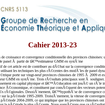
Cahier 2013-23
de croissance et convergence conditionnelle des provinces chinoises: 
e panel Ã partir de lâ€™estimateur GMM en systÃ¨me
 de cet article est de contribuer au dÃ©bat sur la convergence conditi
n utilisant les techniques les plus rÃ©centes des modÃ¨les de panel d
ique porte sur vingt-neuf provinces chinoises de 1995 Ã 2009 et es
eur GMM en systÃ¨me. Trois rÃ©sultats principaux sont Ã souligner
ssement en capital physique et lâ€™Ã©ducation ont jouÃ© un rÃ´le im
sance Ã©conomique, et constituent par consÃ©quent des vecteurs poten
s rÃ©gionales. DeuxiÃ¨mement, lâ€™hypothÃ¨se de convergence con
sur la pÃ©riode 1995-2009. TroisiÃ¨mement, la vitesse de convergen
la pÃ©riode 2004-2009, ce qui implique que les provinces chinoises on
sur la pÃ©riode la plus rÃ©cente. Nous suggÃ©rons que ce rÃ©sulta