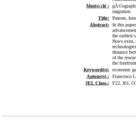
Mot(s) clé :
gÃ©ographie
migration
Title:
Patents, In
Abstract:
In this pape
advancement
the earliest
flows exist,
technologies
distance bet
of the resea
the forefront
Keyword(s):
economic geo
Auteur(s) :
Francesco 
JEL Class.:
F22, J61, O