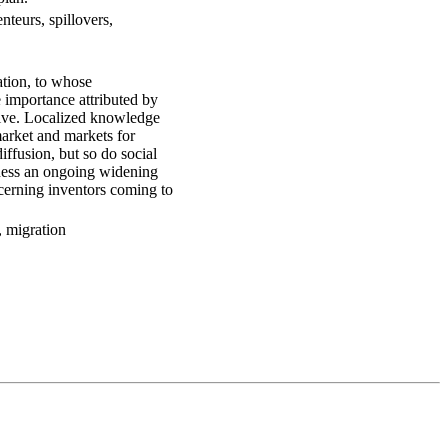
teurs, spillovers,
ation, to whose
 importance attributed by
ssive. Localized knowledge
market and markets for
ffusion, but so do social
tness an ongoing widening
ncerning inventors coming to
, migration