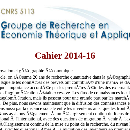
Cahier 2014-16
nnovation et gÃ©ographie Ã©conomique
icle, on rÃ©sume 20 ans de recherche quantitative dans la gÃ©ographie
 laquelle les donnÃ©es des brevets ont contribuÃ© d'une maniÃ¨re d
que l'importance accordÃ©e par les premiÃ¨res Ã©tudes des externali
ce d'agglomÃ©ration Ã©tait excessive. Les flux de connaissances local
'agglomÃ©ration, mais ils passent pour une grande part par les marchÃ©
. De plus, nous savons maintenant que la diffusion des connaissances e
s aussi par la distance sociale entre les inventeurs ainsi que les frontiÃ¨
 Nous assistons Ã©galement Ã un Ã©largissement continu du focus de 
ional Ã l'international, avec des questions de migration Ã venir Ã l'a
Ã©largissement continu de la mise au point de la recherche, du niveau
nal, avec les questions liÃ©es Ã la migration des inventeurs en premier 