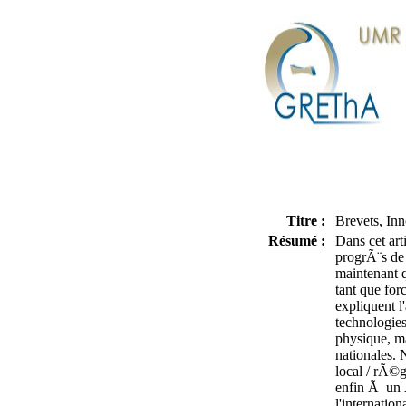
Titre :
Brevets, I
Résumé :
Dans cet art
progrÃ¨s de
maintenant 
tant que for
expliquent l
technologies
physique, mai
nationales.
local / rÃ©g
enfin Ã un 
l'internatio