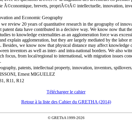
 Ã©conomique, brevets, propriÃ©tÃ© intellectuelle, innovation, inven
novation and Economic Geography
r we review 20 years of quantitative research in the geography of innov
 patent data have contributed in a decisive way. We know now that the
 studies to knowledge externalities as an agglomeration force was exce
 and explain agglomeration, but they are largely mediated by the labor 
. Besides, we know now that physical distance may affect knowledge di
ween inventors as well as inter- and intra-national borders. We also wi
rch focus, from local/regional to international, with migration issues co
.
graphy, patents, intellectual property, innovation, inventors, spillovers
LISSONI, Ernest MIGUELEZ
31, R11, R12
Télécharger le cahier
Retour à la liste des Cahier du GRETHA (2014)
© GREThA 1999-2026