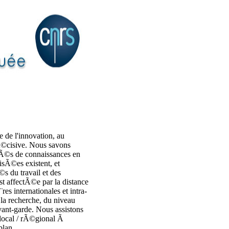
 de l'innovation, au
Ã©cisive. Nous savons
tÃ©s de connaissances en
isÃ©es existent, et
s du travail et des
st affectÃ©e par la distance
res internationales et intra-
la recherche, du niveau
vant-garde. Nous assistons
 local / rÃ©gional Ã
plan.